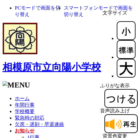
PCモードで画面を切
スマートフォンモードで画面を
文字サイズ
り替え
切り替え
相模原市立向陽小学校
ふりがな表示
ホーム
年間行事
音声読み上げ
学校概要
緊急時の対応
欠席・遅刻・早退連絡
お知らせ
背景色変更
1行事