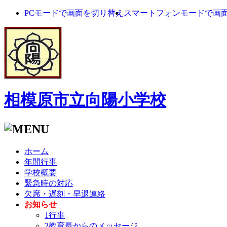
PCモードで画面を切り替え
スマートフォンモードで画
相模原市立向陽小学校
ホーム
年間行事
学校概要
緊急時の対応
欠席・遅刻・早退連絡
お知らせ
1行事
2教育長からのメッセージ