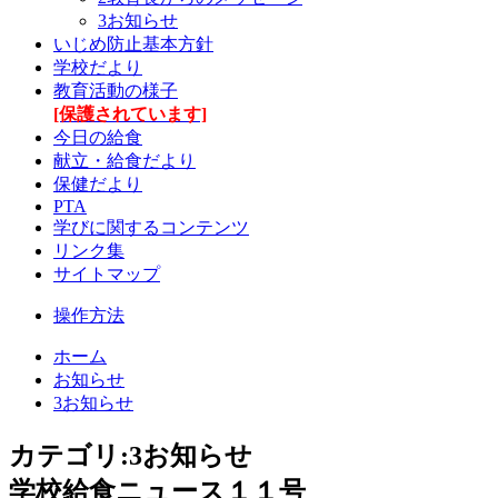
3お知らせ
いじめ防止基本方針
学校だより
教育活動の様子
[保護されています]
今日の給食
献立・給食だより
保健だより
PTA
学びに関するコンテンツ
リンク集
サイトマップ
操作方法
ホーム
お知らせ
3お知らせ
カテゴリ:3お知らせ
学校給食ニュース１１号