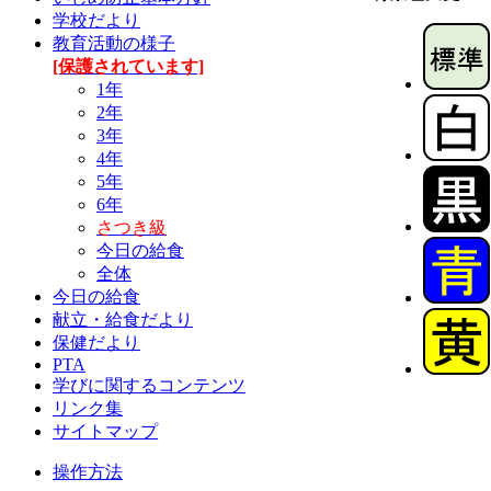
学校だより
教育活動の様子
[保護されています]
1年
2年
3年
4年
5年
6年
さつき級
今日の給食
全体
今日の給食
献立・給食だより
保健だより
PTA
学びに関するコンテンツ
リンク集
サイトマップ
操作方法