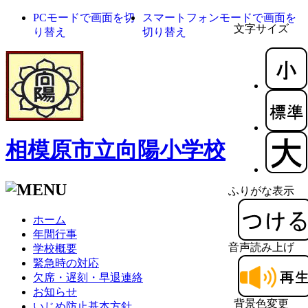
PCモードで画面を切
スマートフォンモードで画面を
文字サイズ
り替え
切り替え
相模原市立向陽小学校
ふりがな表示
ホーム
年間行事
音声読み上げ
学校概要
緊急時の対応
欠席・遅刻・早退連絡
お知らせ
背景色変更
いじめ防止基本方針